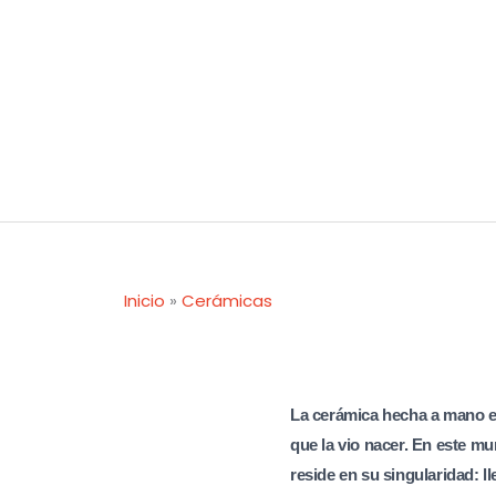
Ir
al
contenido
Inicio
»
Cerámicas
La cerámica hecha a mano es
que la vio nacer. En este mu
reside en su singularidad: ll