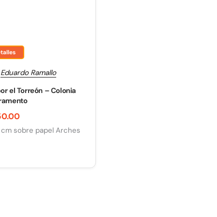
talles
:
Eduardo Ramallo
or el Torreón – Colonia
cramento
50.00
 cm sobre papel Arches