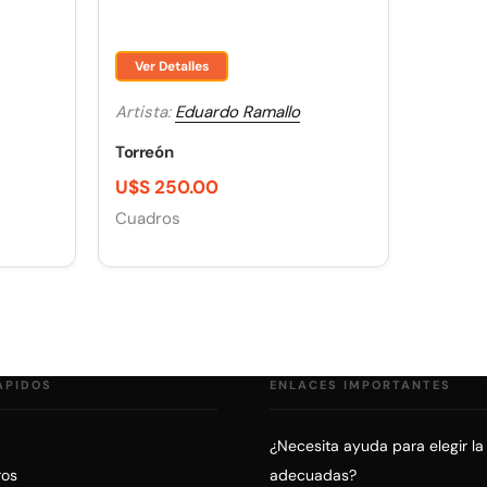
Ver Detalles
Artista:
Eduardo Ramallo
Torreón
U$S 250.00
Cuadros
ÁPIDOS
ENLACES IMPORTANTES
¿Necesita ayuda para elegir la
ros
adecuadas?