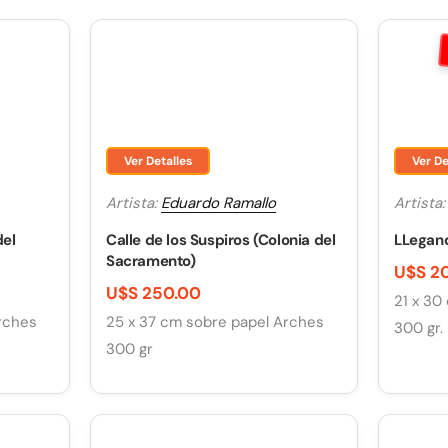
Ver Detalles
Ver De
Artista:
Eduardo Ramallo
Artista
del
Calle de los Suspiros (Colonia del
LLegand
Sacramento)
U$S 2
U$S 250.00
21 x 30
rches
25 x 37 cm sobre papel Arches
300 gr.
300 gr