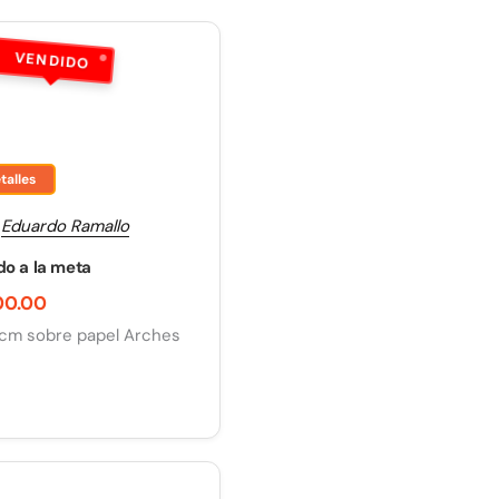
VENDIDO
talles
:
Eduardo Ramallo
o a la meta
00.00
 cm sobre papel Arches