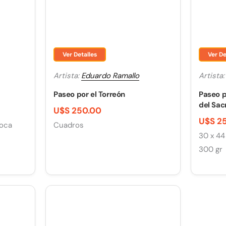
Ver Detalles
Ver De
Artista:
Eduardo Ramallo
Artista
Paseo por el Torreón
Paseo p
del Sa
U$S 250.00
U$S 2
poca
Cuadros
30 x 44
300 gr