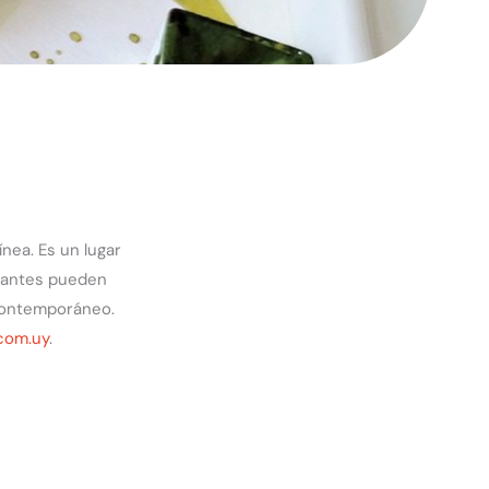
nea. Es un lugar
iantes pueden
 contemporáneo.
com.uy
.