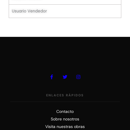
Usuario Vendedor
ENLACES RÁPIDOS
Contacto
Sobre nosotros
Visita nuestras obras