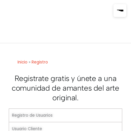
Ir
al
contenido
Inicio
»
Registro
Registrate gratis y únete a una
comunidad de amantes del arte
original.
Registro de Usuarios
Usuario Cliente