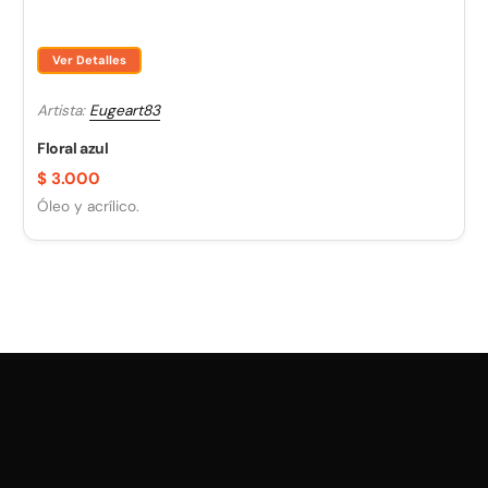
Ver Detalles
Artista:
Eugeart83
Floral azul
$
3.000
Óleo y acrílico.