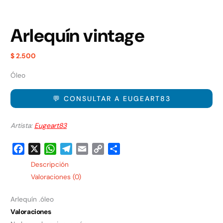
Arlequín vintage
$
2.500
Óleo
💬 CONSULTAR A EUGEART83
Artista:
Eugeart83
Facebook
X
WhatsApp
Telegram
Email
Copy
Share
Link
Descripción
Valoraciones (0)
Arlequín .óleo
Valoraciones